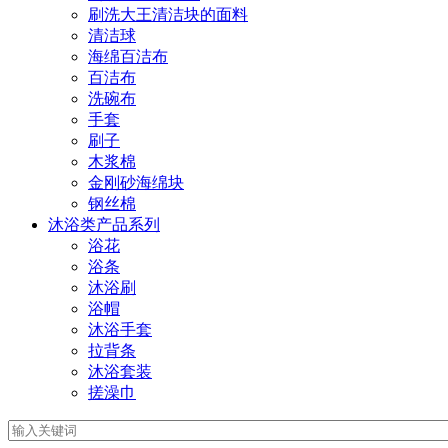
刷洗大王清洁块的面料
清洁球
海绵百洁布
百洁布
洗碗布
手套
刷子
木浆棉
金刚砂海绵块
钢丝棉
沐浴类产品系列
浴花
浴条
沐浴刷
浴帽
沐浴手套
拉背条
沐浴套装
搓澡巾