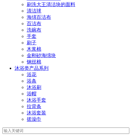
刷洗大王清洁块的面料
清洁球
海绵百洁布
百洁布
洗碗布
手套
刷子
木浆棉
金刚砂海绵块
钢丝棉
沐浴类产品系列
浴花
浴条
沐浴刷
浴帽
沐浴手套
拉背条
沐浴套装
搓澡巾