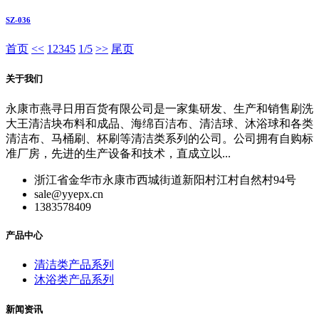
SZ-036
首页
<<
1
2
3
4
5
1/5
>>
尾页
关于我们
永康市燕寻日用百货有限公司是一家集研发、生产和销售刷洗
大王清洁块布料和成品、海绵百洁布、清洁球、沐浴球和各类
清洁布、马桶刷、杯刷等清洁类系列的公司。公司拥有自购标
准厂房，先进的生产设备和技术，直成立以...
浙江省金华市永康市西城街道新阳村江村自然村94号
sale@yyepx.cn
1383578409
产品中心
清洁类产品系列
沐浴类产品系列
新闻资讯