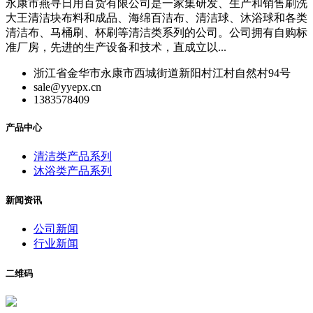
永康市燕寻日用百货有限公司是一家集研发、生产和销售刷洗
大王清洁块布料和成品、海绵百洁布、清洁球、沐浴球和各类
清洁布、马桶刷、杯刷等清洁类系列的公司。公司拥有自购标
准厂房，先进的生产设备和技术，直成立以...
浙江省金华市永康市西城街道新阳村江村自然村94号
sale@yyepx.cn
1383578409
产品中心
清洁类产品系列
沐浴类产品系列
新闻资讯
公司新闻
行业新闻
二维码